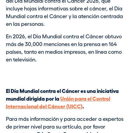
del Día Mundial contra el Cáncer 2026, que
r
incluye hojas informativas sobre el cáncer, el Día
i
Mundial contra el Cáncer y la atención centrada
n
en las personas.
c
i
En 2026, el Día Mundial contra el Cáncer obtuvo
p
más de 30,000 menciones en la prensa en 164
a
países, tanto en medios impresos, en línea como
l
en televisión.
El Día Mundial contra el Cáncer es una iniciativa
mundial dirigida por la
Unión para el Control
Internacional del Cáncer (UICC)
.
Para más información y para acceder a expertos
de primer nivel para su artículo, por favor