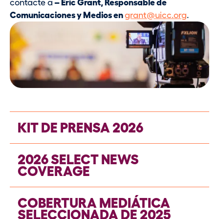
contacte a
– Eric Grant, Responsable de
Comunicaciones y Medios en
grant@uicc.org
.
KIT DE PRENSA 2026
Ficha informativa - Información general
2026 SELECT NEWS
sobre el cáncer
(PDF en inglés)
COVERAGE
Ficha informativa - Día Mundial contra el
Cáncer 2025
With over 25,000 press mentions from
COBERTURA MEDIÁTICA
Ficha informativa - Atención centrada en
around the world, here are some select
SELECCIONADA DE 2025
la persona
articles in prominent global news outlets