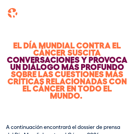
P
PRENSA Y MEDIOS
a
s
a
r
a
EL DÍA MUNDIAL CONTRA EL
l
CÁNCER SUSCITA
CONVERSACIONES Y PROVOCA
c
UN DIÁLOGO MÁS PROFUNDO
o
SOBRE LAS CUESTIONES MÁS
n
CRÍTICAS RELACIONADAS CON
t
EL CÁNCER EN TODO EL
e
MUNDO.
n
i
d
o
A continuación encontrará el dossier de prensa
p